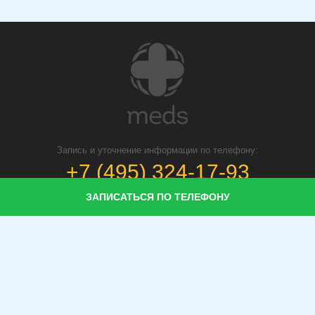
Запись и уточнение информации по телефону:
+7 (495) 324-17-93
ЗАПИСАТЬСЯ ПО ТЕЛЕФОНУ
Популярные направление:
Гинекологи
Педиатры
Терапевты
Урологи
Травматологи
Гастроэнтерологи
Дерматологи
Популярные разделы:
Диагностика
Врачи
Клиники
Справочник заболеваний
МРТ
УЗИ
КТ
Рентген