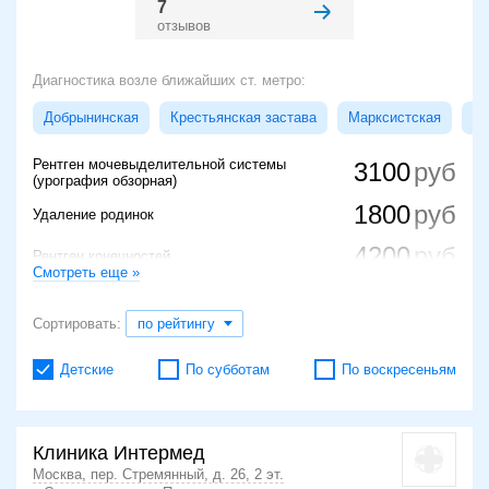
7
отзывов
Диагностика возле ближайших ст. метро:
Добрынинская
Крестьянская застава
Марксистская
Но
Рентген мочевыделительной системы
3100
(урография обзорная)
1800
Удаление родинок
4200
Рентген конечностей
Смотреть еще »
2875
Ортопантомограмма
Сортировать:
по рейтингу
Детские
По субботам
По воскресеньям
Клиника Интермед
Москва, пер. Стремянный, д. 26, 2 эт.