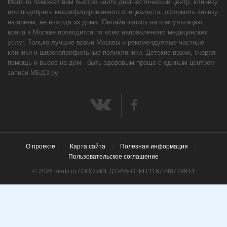
Meds.ru поможет вам быстро найти диагностический центр, клинику
или подобрать квалифицированного специалиста, оформить заявку
на прием, не выходя из дома. Онлайн запись на консультацию
врача в Москве проводится по всем направлениям медицинских
услуг. Только лучшие врачи Москвы и рекомендуемые частные
клиники и широкопрофильные поликлиники. Детские врачи, скорая
помощь и вызов на дом - быть здоровым проще с единым центром
записи МЕДЗ.ру
О проекте
Карта сайта
Полезная информация
Пользовательское соглашение
© 2026 meds.ru / ООО «МЕДЗ РУ» ОГРН 1167746779914