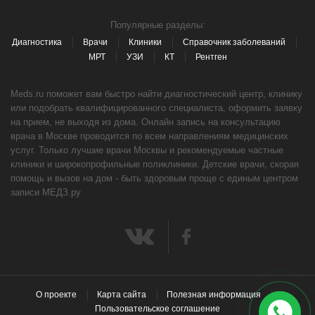
Популярные разделы:
Диагностика
Врачи
Клиники
Справочник заболеваний
МРТ
УЗИ
КТ
Рентген
Meds.ru поможет вам быстро найти диагностический центр, клинику
или подобрать квалифицированного специалиста, оформить заявку
на прием, не выходя из дома. Онлайн запись на консультацию
врача в Москве проводится по всем направлениям медицинских
услуг. Только лучшие врачи Москвы и рекомендуемые частные
клиники и широкопрофильные поликлиники. Детские врачи, скорая
помощь и вызов на дом - быть здоровым проще с единым центром
записи МЕДЗ.ру
О проекте
Карта сайта
Полезная информация
Пользовательское соглашение