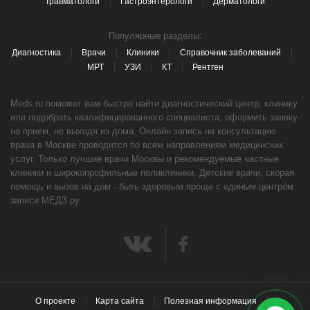
Травматологи
Гастроэнтерологи
Дерматологи
Популярные разделы:
Диагностика
Врачи
Клиники
Справочник заболеваний
МРТ
УЗИ
КТ
Рентген
Meds.ru поможет вам быстро найти диагностический центр, клинику
или подобрать квалифицированного специалиста, оформить заявку
на прием, не выходя из дома. Онлайн запись на консультацию
врача в Москве проводится по всем направлениям медицинских
услуг. Только лучшие врачи Москвы и рекомендуемые частные
клиники и широкопрофильные поликлиники. Детские врачи, скорая
помощь и вызов на дом - быть здоровым проще с единым центром
записи МЕДЗ.ру
О проекте
Карта сайта
Полезная информация