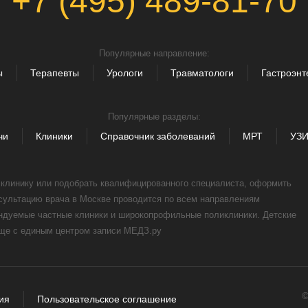
+7 (495) 489-81-70
Популярные направление:
ы
Терапевты
Урологи
Травматологи
Гастроэнт
Популярные разделы:
чи
Клиники
Справочник заболеваний
МРТ
УЗ
, клинику или подобрать квалифицированного специалиста, оформить
нсультацию врача в Москве проводится по всем направлениям
ендуемые частные клиники и широкопрофильные поликлиники. Детские
още с единым центром записи МЕДЗ.ру
©
ия
Пользовательское соглашение