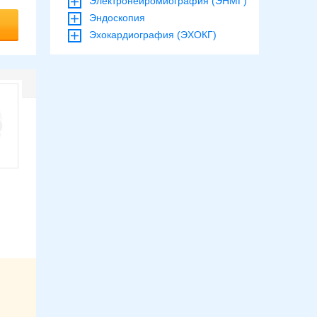
Электронейромиография (ЭНМГ)
Эндоскопия
Эхокардиография (ЭХОКГ)