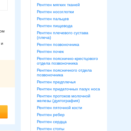
Рентген мягких тканей
Рентген носоглотки
Рентген пальцев
Рентген пищевода
ром
Рентген плечевого сустава
(плеча)
 и
Рентген позвоночника
Рентген почек
Рентген пояснично-крестцового
отдела позвоночника
Рентген поясничного отдела
позвоночника
Рентген предплечья
Рентген придаточных пазух носа
Рентген протоков молочной
железы (дуктография)
Рентген пяточной кости
Рентген ребер
Рентген сердца
Рентген стопы