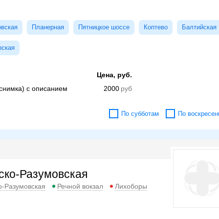
овская
Планерная
Пятницкое шоссе
Коптево
Балтийская
рская
Цена, руб.
 снимка) с описанием
2000
По субботам
По воскресен
ско-Разумовская
о-Разумовская
Речной вокзал
Лихоборы