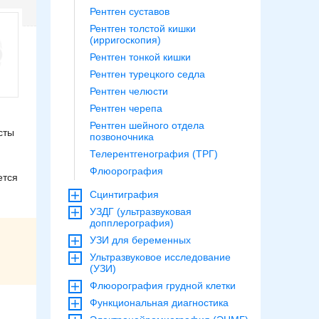
Рентген суставов
Рентген толстой кишки
(ирригоскопия)
Рентген тонкой кишки
Рентген турецкого седла
Рентген челюсти
Рентген черепа
Рентген шейного отдела
сты
позвоночника
Телерентгенография (ТРГ)
Флюорография
ется
Сцинтиграфия
УЗДГ (ультразвуковая
допплерография)
УЗИ для беременных
Ультразвуковое исследование
(УЗИ)
Флюорография грудной клетки
Функциональная диагностика