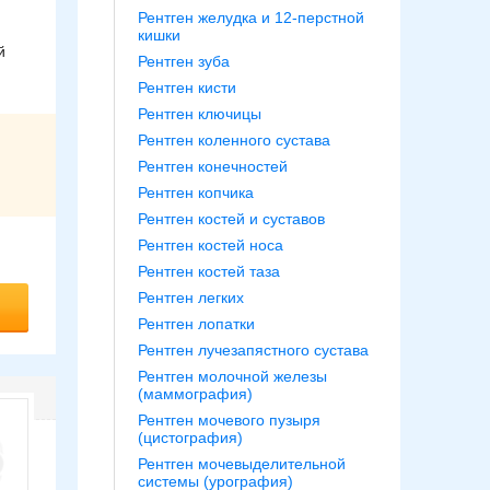
Рентген желудка и 12-перстной
кишки
й
Рентген зуба
Рентген кисти
Рентген ключицы
Рентген коленного сустава
Рентген конечностей
Рентген копчика
Рентген костей и суставов
Рентген костей носа
Рентген костей таза
Рентген легких
Рентген лопатки
Рентген лучезапястного сустава
Рентген молочной железы
(маммография)
Рентген мочевого пузыря
(цистография)
Рентген мочевыделительной
системы (урография)