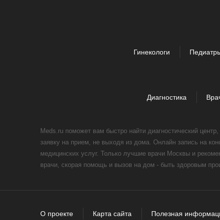
Гинекологи
Педиатр
Диагностика
Вра
Meds.ru поможет вам быстро найти диагностический центр
заявку на прием, не выходя из дома. Онлайн запись на ко
медицинских услуг. Только лучшие врачи Москвы и реком
врачи, скорая помощь и вызов на дом - быть здоровым пр
О проекте
Карта сайта
Полезная информац