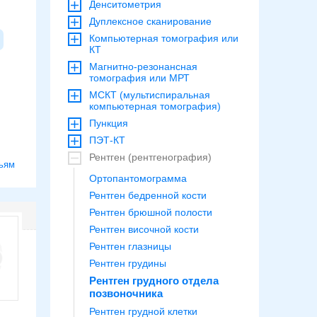
Денситометрия
Дуплексное сканирование
Компьютерная томография или
КТ
Магнитно-резонансная
томография или МРТ
МСКТ (мультиспиральная
компьютерная томография)
Пункция
ПЭТ-КТ
Рентген (рентгенография)
ьям
Ортопантомограмма
Рентген бедренной кости
Рентген брюшной полости
Рентген височной кости
Рентген глазницы
Рентген грудины
Рентген грудного отдела
позвоночника
Рентген грудной клетки