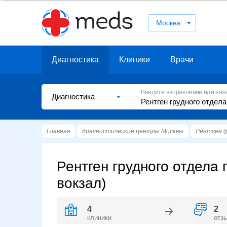
Москва
Диагностика
Клиники
Врачи
Введите направление или наз
Диагностика
Главная
диагностические центры Москвы
Рентген (
Рентген грудного отдела 
вокзал)
4
2
клиники
отз