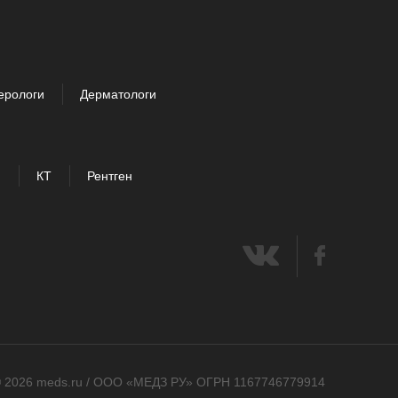
ерологи
Дерматологи
И
КТ
Рентген
 2026 meds.ru / ООО «МЕДЗ РУ» ОГРН 1167746779914