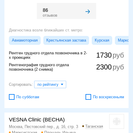
86
отзывов
Диагностика возле ближайших ст. метро:
Авиамоторная
Крестьянская застава
Курская
Марксис
Рентген грудного отдела позвоночника в 2-
1730
х проекциях
Рентгенография грудного отдела
2300
позвоночника (2 снимка)
Сортировать:
по рейтингу
По субботам
По воскресеньям
VESNA Clinic (ВЕСНА)
Таганская
Москва, Пестовский пер., д. 16, стр. 3
Марксистская
Площадь Ильича