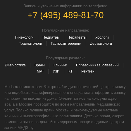
Запись и уточнение информации по телефону:
+7 (495) 489-81-70
Популярные направление:
Гинекологи
Педиатры
Терапевты
Урологи
Травматологи
Гастроэнтерологи
Дерматологи
Популярные разделы:
Диагностика
Врачи
Клиники
Справочник заболеваний
МРТ
УЗИ
КТ
Рентген
Meds.ru поможет вам быстро найти диагностический центр, клинику
или подобрать квалифицированного специалиста, оформить заявку
на прием, не выходя из дома. Онлайн запись на консультацию
врача в Москве проводится по всем направлениям медицинских
услуг. Только лучшие врачи Москвы и рекомендуемые частные
клиники и широкопрофильные поликлиники. Детские врачи, скорая
помощь и вызов на дом - быть здоровым проще с единым центром
записи МЕДЗ.ру