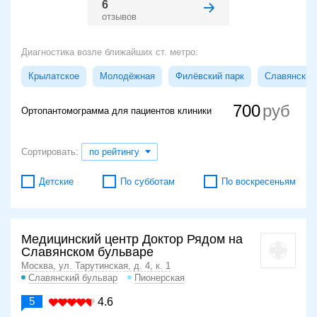
6
отзывов
Диагностика возле ближайших ст. метро:
Крылатское
Молодёжная
Филёвский парк
Славянский
700
Ортопантомограмма для пациентов клиники
Сортировать:
по рейтингу
Детские
По субботам
По воскресеньям
Медицинский центр Доктор Рядом на
Славянском бульваре
Москва, ул. Тарутинская, д. 4, к. 1
Славянский бульвар
Пионерская
5
4.6