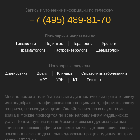
Запись и уточнение информации по телефону:
+7 (495) 489-81-70
Популярные направление:
Гинекологи
Педиатры
Терапевты
Урологи
Травматологи
Гастроэнтерологи
Дерматологи
Популярные разделы:
Диагностика
Врачи
Клиники
Справочник заболеваний
МРТ
УЗИ
КТ
Рентген
Meds.ru поможет вам быстро найти диагностический центр, клинику
или подобрать квалифицированного специалиста, оформить заявку
на прием, не выходя из дома. Онлайн запись на консультацию
врача в Москве проводится по всем направлениям медицинских
услуг. Только лучшие врачи Москвы и рекомендуемые частные
клиники и широкопрофильные поликлиники. Детские врачи, скорая
помощь и вызов на дом - быть здоровым проще с единым центром