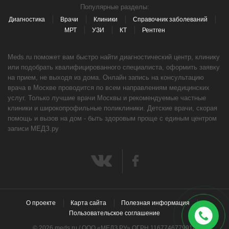
Популярные разделы:
Диагностика
Врачи
Клиники
Справочник заболеваний
МРТ
УЗИ
КТ
Рентген
Meds.ru поможет вам быстро найти диагностический центр, клинику
или подобрать квалифицированного специалиста, оформить заявку
на прием, не выходя из дома. Онлайн запись на консультацию
врача в Москве проводится по всем направлениям медицинских
услуг. Только лучшие врачи Москвы и рекомендуемые частные
клиники и широкопрофильные поликлиники. Детские врачи, скорая
помощь и вызов на дом - быть здоровым проще с единым центром
записи МЕДЗ.ру
О проекте
Карта сайта
Полезная информация
Пользовательское соглашение
© 2026 meds.ru / ООО «МЕДЗ РУ» ОГРН 1167746779914