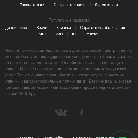
Травматологи
Гастроэнтерологи
Дерматологи
Популярные разделы:
Диагностика
Врачи
Клиники
Справочник заболеваний
МРТ
УЗИ
КТ
Рентген
Meds.ru поможет вам быстро найти диагностический центр, клинику
или подобрать квалифицированного специалиста, оформить заявку
на прием, не выходя из дома. Онлайн запись на консультацию
врача в Москве проводится по всем направлениям медицинских
услуг. Только лучшие врачи Москвы и рекомендуемые частные
клиники и широкопрофильные поликлиники. Детские врачи, скорая
помощь и вызов на дом - быть здоровым проще с единым центром
записи МЕДЗ.ру