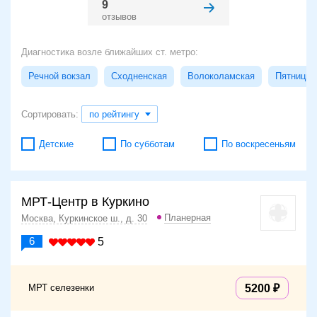
9
отзывов
Диагностика возле ближайших ст. метро:
Речной вокзал
Сходненская
Волоколамская
Пятницко
Сортировать:
по рейтингу
Детские
По субботам
По воскресеньям
МРТ-Центр в Куркино
Планерная
Москва, Куркинское ш., д. 30
6
5
МРТ селезенки
5200