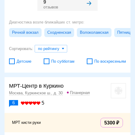
9
отзывов
Диагностика возле ближайших ст. метро:
Речной вокзал
Сходненская
Волоколамская
Пятницко
Сортировать:
по рейтингу
Детские
По субботам
По воскресеньям
МРТ-Центр в Куркино
Планерная
Москва, Куркинское ш., д. 30
6
5
МРТ кисти руки
5300