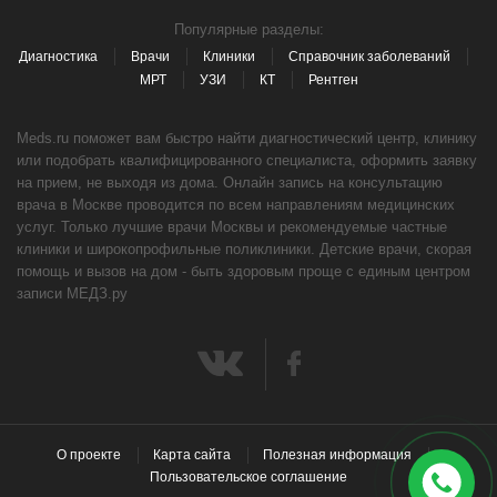
Популярные разделы:
Диагностика
Врачи
Клиники
Справочник заболеваний
МРТ
УЗИ
КТ
Рентген
Meds.ru поможет вам быстро найти диагностический центр, клинику
или подобрать квалифицированного специалиста, оформить заявку
на прием, не выходя из дома. Онлайн запись на консультацию
врача в Москве проводится по всем направлениям медицинских
услуг. Только лучшие врачи Москвы и рекомендуемые частные
клиники и широкопрофильные поликлиники. Детские врачи, скорая
помощь и вызов на дом - быть здоровым проще с единым центром
записи МЕДЗ.ру
О проекте
Карта сайта
Полезная информация
Пользовательское соглашение