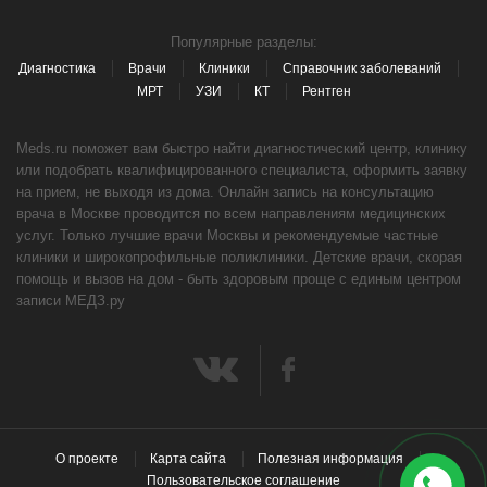
Популярные разделы:
Диагностика
Врачи
Клиники
Справочник заболеваний
МРТ
УЗИ
КТ
Рентген
Meds.ru поможет вам быстро найти диагностический центр, клинику
или подобрать квалифицированного специалиста, оформить заявку
на прием, не выходя из дома. Онлайн запись на консультацию
врача в Москве проводится по всем направлениям медицинских
услуг. Только лучшие врачи Москвы и рекомендуемые частные
клиники и широкопрофильные поликлиники. Детские врачи, скорая
помощь и вызов на дом - быть здоровым проще с единым центром
записи МЕДЗ.ру
О проекте
Карта сайта
Полезная информация
Пользовательское соглашение