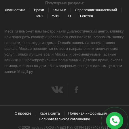
Популярные разделы:
Диагностика
Врачи
Клиники
Справочник заболеваний
МРТ
УЗИ
КТ
Рентген
Meds.ru поможет вам быстро найти диагностический центр, клинику
или подобрать квалифицированного специалиста, оформить заявку
на прием, не выходя из дома. Онлайн запись на консультацию
врача в Москве проводится по всем направлениям медицинских
услуг. Только лучшие врачи Москвы и рекомендуемые частные
клиники и широкопрофильные поликлиники. Детские врачи, скорая
помощь и вызов на дом - быть здоровым проще с единым центром
записи МЕДЗ.ру
О проекте
Карта сайта
Полезная информация
Пользовательское соглашение
© 2026 meds.ru / ООО «МЕДЗ РУ» ОГРН 1167746779914