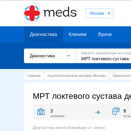
Москва
Диагностика
Клиники
Врачи
Введите направление или наз
Диагностика
Главная
диагностические центры Москвы
Магнитно-
МРТ локтевого сустава д
3
9
клиники
отз
Диагностика возле ближайших ст. метро: