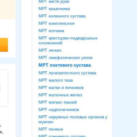
МРТ кисти руки
МРТ кишечника
МРТ коленного сустава
МРТ комплексное
МРТ копчика
МРТ крестцово-подвздошных
сочленений
МРТ легких
МРТ лимфатических узлов
МРТ локтевого сустава
МРТ лучезапястного сустава
МРТ малого таза
МРТ матки и яичников
МРТ молочных желез
МРТ мягких тканей
МРТ надпочечников
МРТ наружных половых органов у
мужчин
.
МРТ печени
я,
МРТ плечевого сустава