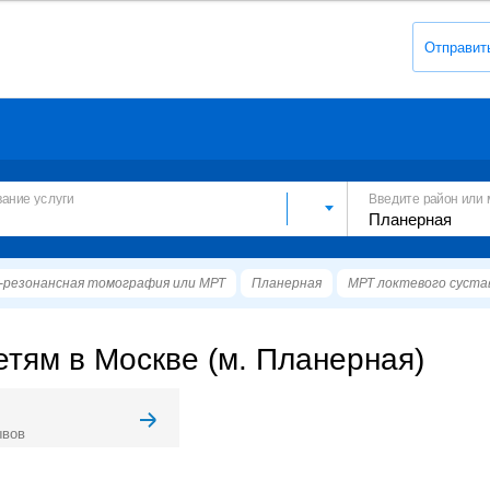
Отправит
вание услуги
Введите район или 
резонансная томография или МРТ
Планерная
МРТ локтевого суста
етям в Москве (м. Планерная)
ывов