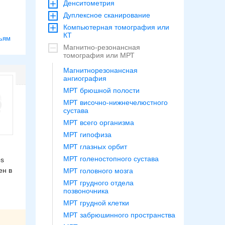
Денситометрия
Дуплексное сканирование
Компьютерная томография или
КТ
ьям
Магнитно-резонансная
томография или МРТ
Магнитнорезонансная
ангиография
МРТ брюшной полости
МРТ височно-нижнечелюстного
сустава
МРТ всего организма
МРТ гипофиза
МРТ глазных орбит
МРТ голеностопного сустава
ps
ен в
МРТ головного мозга
МРТ грудного отдела
позвоночника
МРТ грудной клетки
МРТ забрюшинного пространства