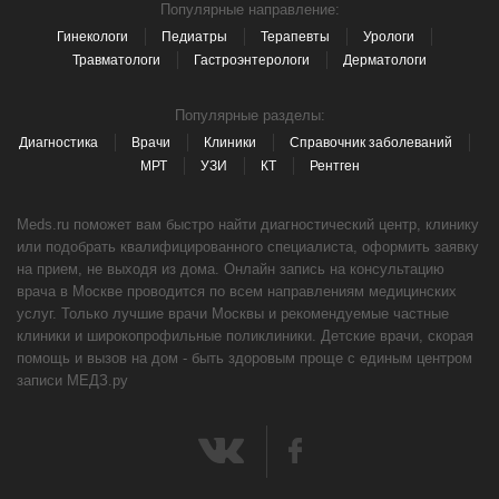
Популярные направление:
Гинекологи
Педиатры
Терапевты
Урологи
Травматологи
Гастроэнтерологи
Дерматологи
Популярные разделы:
Диагностика
Врачи
Клиники
Справочник заболеваний
МРТ
УЗИ
КТ
Рентген
Meds.ru поможет вам быстро найти диагностический центр, клинику
или подобрать квалифицированного специалиста, оформить заявку
на прием, не выходя из дома. Онлайн запись на консультацию
врача в Москве проводится по всем направлениям медицинских
услуг. Только лучшие врачи Москвы и рекомендуемые частные
клиники и широкопрофильные поликлиники. Детские врачи, скорая
помощь и вызов на дом - быть здоровым проще с единым центром
записи МЕДЗ.ру