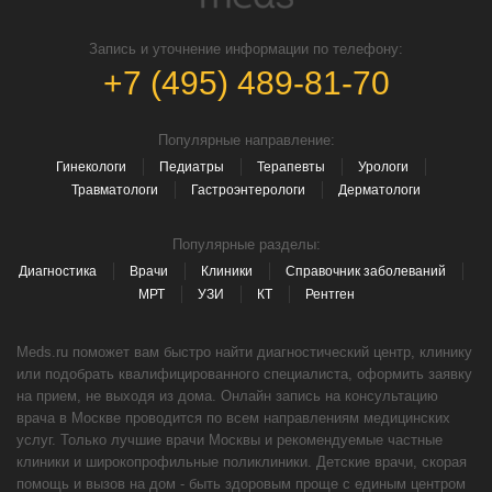
Запись и уточнение информации по телефону:
+7 (495) 489-81-70
Популярные направление:
Гинекологи
Педиатры
Терапевты
Урологи
Травматологи
Гастроэнтерологи
Дерматологи
Популярные разделы:
Диагностика
Врачи
Клиники
Справочник заболеваний
МРТ
УЗИ
КТ
Рентген
Meds.ru поможет вам быстро найти диагностический центр, клинику
или подобрать квалифицированного специалиста, оформить заявку
на прием, не выходя из дома. Онлайн запись на консультацию
врача в Москве проводится по всем направлениям медицинских
услуг. Только лучшие врачи Москвы и рекомендуемые частные
клиники и широкопрофильные поликлиники. Детские врачи, скорая
помощь и вызов на дом - быть здоровым проще с единым центром