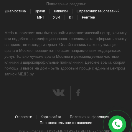
Популярные разделы:
Диагностика
Врачи
Клиники
Справочник заболеваний
МРТ
УЗИ
КТ
Рентген
Meds.ru поможет вам быстро найти диагностический центр, клинику
или подобрать квалифицированного специалиста, оформить заявку
на прием, не выходя из дома. Онлайн запись на консультацию
врача в Москве проводится по всем направлениям медицинских
услуг. Только лучшие врачи Москвы и рекомендуемые частные
клиники и широкопрофильные поликлиники. Детские врачи, скорая
помощь и вызов на дом - быть здоровым проще с единым центром
записи МЕДЗ.ру
О проекте
Карта сайта
Полезная информация
Пользовательское соглашение
© 2026 meds.ru / ООО «МЕДЗ РУ» ОГРН 1167746779914