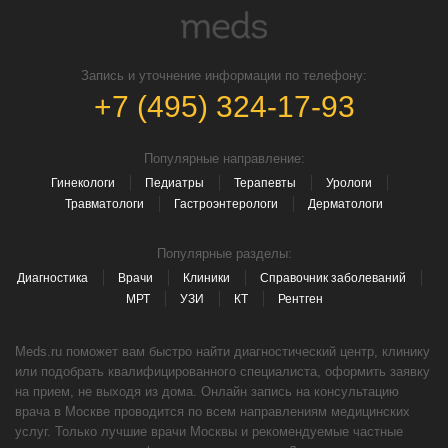
Запись и уточнение информации по телефону:
+7 (495) 324-17-93
Популярные направление:
Гинекологи
Педиатры
Терапевты
Урологи
Травматологи
Гастроэнтерологи
Дерматологи
Популярные разделы:
Диагностика
Врачи
Клиники
Справочник заболеваний
МРТ
УЗИ
КТ
Рентген
Meds.ru поможет вам быстро найти диагностический центр, клинику
или подобрать квалифицированного специалиста, оформить заявку
на прием, не выходя из дома. Онлайн запись на консультацию
врача в Москве проводится по всем направлениям медицинских
услуг. Только лучшие врачи Москвы и рекомендуемые частные