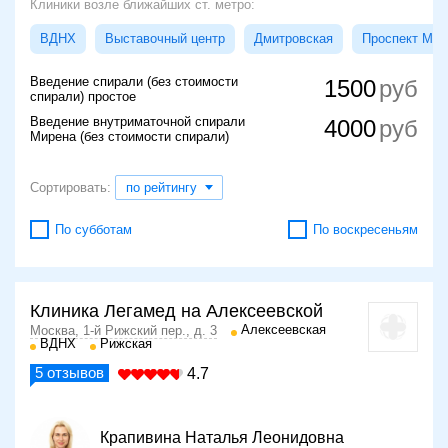
Клиники возле ближайших ст. метро:
ВДНХ
Выставочный центр
Дмитровская
Проспект Мир
Введение спирали (без стоимости
1500
спирали) простое
Введение внутриматочной спирали
4000
Мирена (без стоимости спирали)
Сортировать:
по рейтингу
По субботам
По воскресеньям
Клиника Легамед на Алексеевской
Алексеевская
Москва, 1-й Рижский пер., д. 3
ВДНХ
Рижская
5
отзывов
4.7
Крапивина Наталья Леонидовна