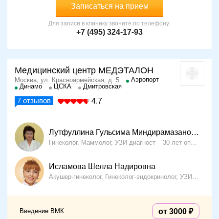
Записаться на прием
Для записи в клинику звоните по телефону:
+7 (495) 324-17-93
Медицинский центр МЕДЭТАЛОН
Аэропорт
Москва, ул. Красноармейская, д. 5
Динамо
ЦСКА
Дмитровская
7
отзывов
4.7
Лутфуллина Гульсима Миндирамазановна
Гинеколог, Маммолог, УЗИ-диагност
30 лет опыта
Исламова Шелла Надировна
Акушер-гинеколог, Гинеколог-эндокринолог, УЗИ-диагност
Введение ВМК
от 3000