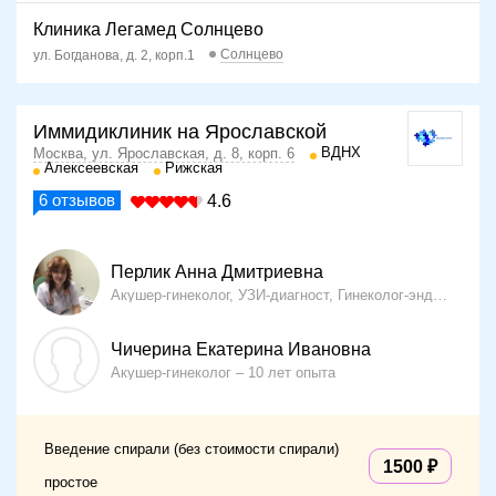
Клиника Легамед Солнцево
Солнцево
ул. Богданова, д. 2, корп.1
Иммидиклиник на Ярославской
ВДНХ
Москва, ул. Ярославская, д. 8, корп. 6
Алексеевская
Рижская
6
отзывов
4.6
Перлик Анна Дмитриевна
Акушер-гинеколог, УЗИ-диагност, Гинеколог-эндокринолог
Чичерина Екатерина Ивановна
Акушер-гинеколог
10 лет опыта
Введение спирали (без стоимости спирали)
1500
простое