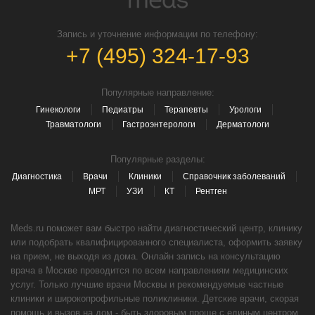
Запись и уточнение информации по телефону:
+7 (495) 324-17-93
Популярные направление:
Гинекологи
Педиатры
Терапевты
Урологи
Травматологи
Гастроэнтерологи
Дерматологи
Популярные разделы:
Диагностика
Врачи
Клиники
Справочник заболеваний
МРТ
УЗИ
КТ
Рентген
Meds.ru поможет вам быстро найти диагностический центр, клинику
или подобрать квалифицированного специалиста, оформить заявку
на прием, не выходя из дома. Онлайн запись на консультацию
врача в Москве проводится по всем направлениям медицинских
услуг. Только лучшие врачи Москвы и рекомендуемые частные
клиники и широкопрофильные поликлиники. Детские врачи, скорая
помощь и вызов на дом - быть здоровым проще с единым центром