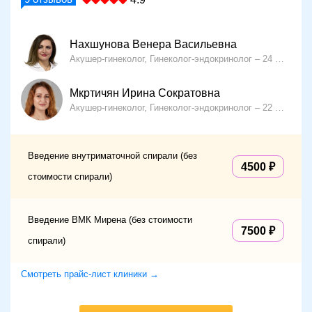
Нахшунова Венера Васильевна
Акушер-гинеколог, Гинеколог-эндокринолог
24 года опыта
Мкртичян Ирина Сократовна
Акушер-гинеколог, Гинеколог-эндокринолог
22 года опыта
Введение внутриматочной спирали (без
4500
стоимости спирали)
Введение ВМК Мирена (без стоимости
7500
спирали)
Смотреть прайс-лист клиники →