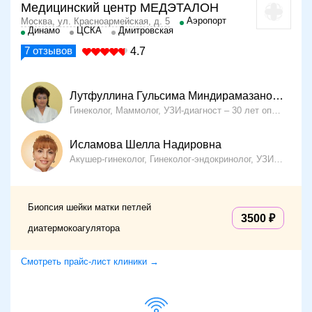
Медицинский центр МЕДЭТАЛОН
Аэропорт
Москва, ул. Красноармейская, д. 5
Динамо
ЦСКА
Дмитровская
7
отзывов
4.7
Лутфуллина Гульсима Миндирамазановна
Гинеколог, Маммолог, УЗИ-диагност
30 лет опыта
Исламова Шелла Надировна
Акушер-гинеколог, Гинеколог-эндокринолог, УЗИ-диагност
Биопсия шейки матки петлей
3500
диатермокоагулятора
Смотреть прайс-лист клиники →