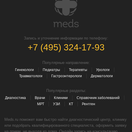
Запись и уточнение информации по телефону:
+7 (495) 324-17-93
Популярные направление:
Гинекологи
Педиатры
Терапевты
Урологи
Травматологи
Гастроэнтерологи
Дерматологи
Популярные разделы:
Диагностика
Врачи
Клиники
Справочник заболеваний
МРТ
УЗИ
КТ
Рентген
Meds.ru поможет вам быстро найти диагностический центр, клинику
или подобрать квалифицированного специалиста, оформить заявку
на прием, не выходя из дома. Онлайн запись на консультацию