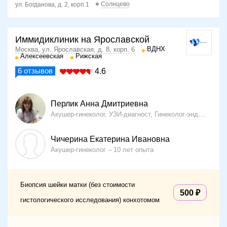
Солнцево
ул. Богданова, д. 2, корп.1
Иммидиклиник на Ярославской
ВДНХ
Москва, ул. Ярославская, д. 8, корп. 6
Алексеевская
Рижская
6
отзывов
4.6
Перлик Анна Дмитриевна
Акушер-гинеколог, УЗИ-диагност, Гинеколог-эндокринолог
Чичерина Екатерина Ивановна
Акушер-гинеколог
10 лет опыта
Биопсия шейки матки (без стоимости
500
гистологического исследования) конхотомом