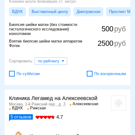
Клиники возле ближайших ст. метро:
ВДНХ
Выставочный центр
Дмитровская
Проспект Мир
Биопсия шейки матки (без стоимости
500
гистологического исследования)
конхотомом
Взятие биопсии шейки матки аппаратом
2500
Фотек
Сортировать:
по рейтингу
По субботам
По воскресеньям
Клиника Легамед на Алексеевской
Алексеевская
Москва, 1-й Рижский пер., д. 3
ВДНХ
Рижская
5
отзывов
4.7