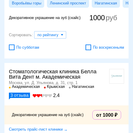
Воробьёвы горы
Ленинский проспект
Нагатинская
Наг
1000
Декоративное украшение на зуб (скайс)
Сортировать:
по рейтингу
По субботам
По воскресеньям
Стоматологическая клиника Белла
Вита Дент м. Академическая
Москва, ул. Д. Ульянова, д. 31, стр. 1
Академическая
Крымская
Нагатинская
3
отзыва
2.4
Декоративное украшение на зуб (скайс)
от 1000
Смотреть прайс-лист клиники →