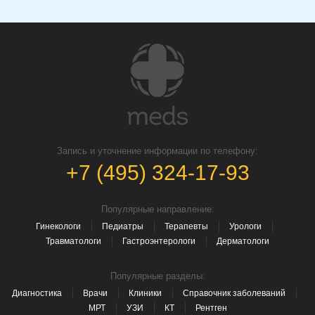
Запись и уточнение информации по телефону:
+7 (495) 324-17-93
Популярные направление:
Гинекологи
Педиатры
Терапевты
Урологи
Травматологи
Гастроэнтерологи
Дерматологи
Популярные разделы:
Диагностика
Врачи
Клиники
Справочник заболеваний
МРТ
УЗИ
КТ
Рентген