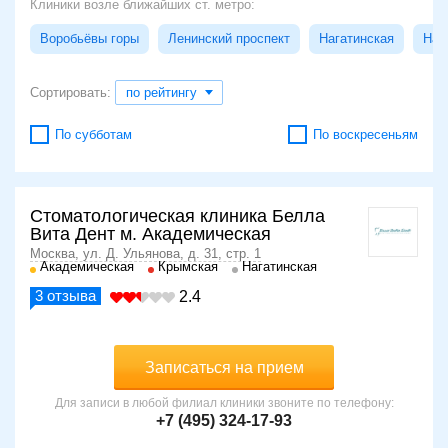
Клиники возле ближайших ст. метро:
Воробьёвы горы
Ленинский проспект
Нагатинская
Наг
Сортировать:
по рейтингу
По субботам
По воскресеньям
Стоматологическая клиника Белла
Вита Дент м. Академическая
Москва, ул. Д. Ульянова, д. 31, стр. 1
Академическая
Крымская
Нагатинская
3
отзыва
2.4
Записаться на прием
Для записи в любой филиал клиники звоните по телефону:
+7 (495) 324-17-93