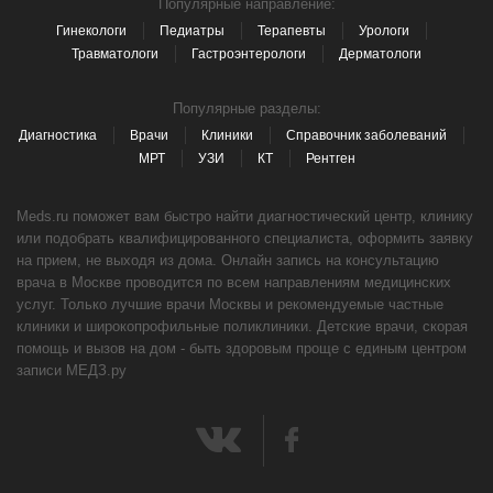
Популярные направление:
Гинекологи
Педиатры
Терапевты
Урологи
Травматологи
Гастроэнтерологи
Дерматологи
Популярные разделы:
Диагностика
Врачи
Клиники
Справочник заболеваний
МРТ
УЗИ
КТ
Рентген
Meds.ru поможет вам быстро найти диагностический центр, клинику
или подобрать квалифицированного специалиста, оформить заявку
на прием, не выходя из дома. Онлайн запись на консультацию
врача в Москве проводится по всем направлениям медицинских
услуг. Только лучшие врачи Москвы и рекомендуемые частные
клиники и широкопрофильные поликлиники. Детские врачи, скорая
помощь и вызов на дом - быть здоровым проще с единым центром
записи МЕДЗ.ру