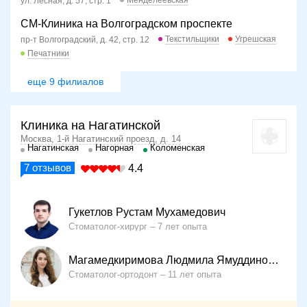
Менделеевская
ул. Лесная, д. 57, стр. 1
СМ-Клиника на Волгоградском проспекте
Текстильщики
Угрешская
пр-т Волгоградский, д. 42, стр. 12
Печатники
еще 9 филиалов
Клиника на Нагатинской
Москва, 1-й Нагатинский проезд, д. 14
Нагатинская
Нагорная
Коломенская
7
отзывов
4.4
Гукетлов Рустам Мухамедович
Стоматолог-хирург
7 лет опыта
Магамедкиримова Людмила Ямуддиновна
Стоматолог-ортодонт
11 лет опыта