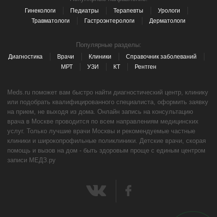
Гинекологи
Педиатры
Терапевты
Урологи
Травматологи
Гастроэнтерологи
Дерматологи
Популярные разделы:
Диагностика
Врачи
Клиники
Справочник заболеваний
МРТ
УЗИ
КТ
Рентген
Meds.ru поможет вам быстро найти диагностический центр, клинику
или подобрать квалифицированного специалиста, оформить заявку
на прием, не выходя из дома. Онлайн запись на консультацию
врача в Москве проводится по всем направлениям медицинских
услуг. Только лучшие врачи Москвы и рекомендуемые частные
клиники и широкопрофильные поликлиники. Детские врачи, скорая
помощь и вызов на дом - быть здоровым проще с единым центром
записи МЕДЗ.ру