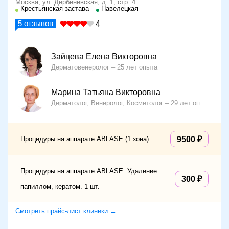
Москва, ул. Дербеневская, д. 1, стр. 4
Крестьянская застава
Павелецкая
5
отзывов
4
Зайцева Елена Викторовна
Дерматовенеролог
25 лет опыта
Марина Татьяна Викторовна
Дерматолог, Венеролог, Косметолог
29 лет опыта
Процедуры на аппарате ABLASE (1 зона)
9500
Процедуры на аппарате ABLASE: Удаление
300
папиллом, кератом. 1 шт.
Смотреть прайс-лист клиники →