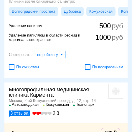
Клиники возле ближайших ст. метро:
Волгоградский проспект
Дубровка
Кожуховская
Колом
500
Удаление папилом
Удаление папиллом в области ресниц и
1000
маргинального края век
Сортировать:
по рейтингу
По субботам
По воскресеньям
Многопрофильная медицинская
клиника Кармента
Москва, 2-ой Кожуховский проезд, д. 12, стр. 14
Автозаводская
Кожуховская
Технопарк
3
отзыва
2.3