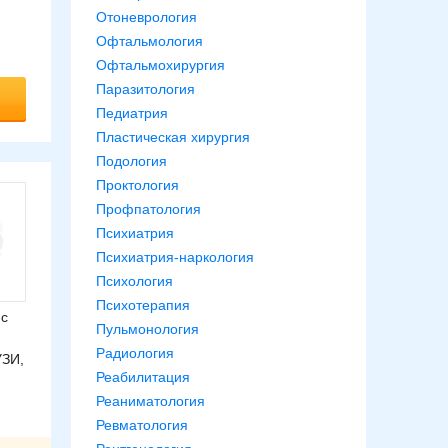
Отоневрология
Офтальмология
Офтальмохирургия
Паразитология
Педиатрия
Пластическая хирургия
Подология
Проктология
Профпатология
Психиатрия
Психиатрия-наркология
Психология
Психотерапия
 с
Пульмонология
Радиология
УЗИ,
Реабилитация
Реаниматология
Ревматология