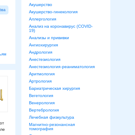
Акушерство
ёва
Акушерство-гинекология
Аллергология
Анализ на коронавирус (COVID-
19)
Анализы и прививки
Ангиохирургия
Андрология
ьям
Анестезиология
Анестезиология-реаниматология
Аритмология
Артрология
Бариатрическая хирургия
Вегетология
Венерология
Вертебрология
Лечебная физкультура
от
Магнитно-резонансная
томография
сле