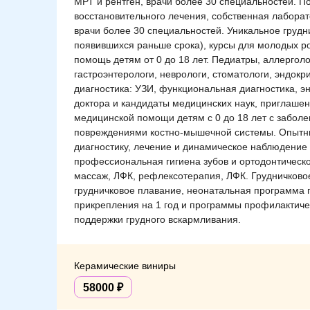
МРТ и рентген, врачи более 30 специальностей. П
восстановительного лечения, собственная лаборат
врачи более 30 специальностей. Уникальное грудн
появившихся раньше срока), курсы для молодых 
помощь детям от 0 до 18 лет. Педиатры, аллергол
гастроэнтерологи, неврологи, стоматологи, эндокр
диагностика: УЗИ, функциональная диагностика, эн
доктора и кандидаты медицинских наук, приглаше
медицинской помощи детям с 0 до 18 лет с забол
повреждениями костно-мышечной системы. Опытны
диагностику, лечение и динамическое наблюдение 
профессиональная гигиена зубов и ортодонтическ
массаж, ЛФК, рефлексотерапия, ЛФК. Грудничковое
грудничковое плавание, неонатальная программа
прикрепления на 1 год и программы профилактиче
поддержки грудного вскармливания.
Керамические виниры
58000