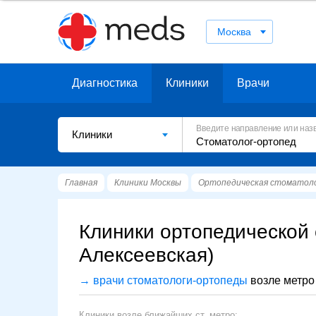
Москва
Диагностика
Клиники
Врачи
Введите направление или наз
Клиники
Главная
Клиники Москвы
Ортопедическая стоматол
Клиники ортопедической 
Алексеевская)
→ врачи стоматологи-ортопеды
возле метро
Клиники возле ближайших ст. метро: