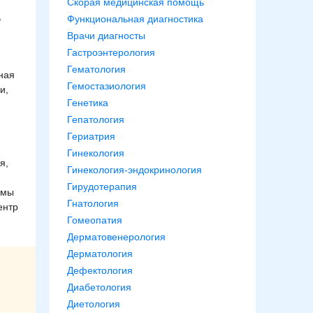
Скорая медицинская помощь
,
Функциональная диагностика
Врачи диагносты
Гастроэнтерология
Гематология
ная
Гемостазиология
и,
Генетика
Гепатология
Гериатрия
Гинекология
я,
Гинекология-эндокринология
Гирудотерапия
ммы
Гнатология
ентр
Гомеопатия
Дерматовенерология
Дерматология
Дефектология
Диабетология
Диетология