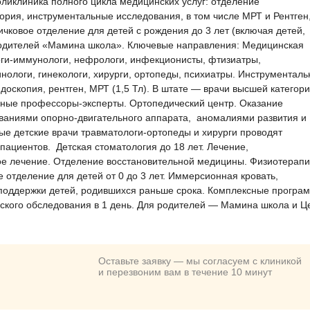
оликлиника полного цикла медицинских услуг: отделение
ория, инструментальные исследования, в том числе МРТ и Рентген
ичковое отделение для детей с рождения до 3 лет (включая детей,
родителей «Мамина школа». Ключевые направления: Медицинская
оги-иммунологи, нефрологи, инфекционисты, фтизиатры,
инологи, гинекологи, хирурги, ортопеды, психиатры. Инструменталь
доскопия, рентген, МРТ (1,5 Тл). В штате — врачи высшей категори
нные профессоры-эксперты. Ортопедический центр. Оказание
еваниями опорно-двигательного аппарата, аномалиями развития и
е детские врачи травматологи-ортопеды и хирурги проводят
пациентов. Детская стоматология до 18 лет. Лечение,
ое лечение. Отделение восстановительной медицины. Физиотерапи
 отделение для детей от 0 до 3 лет. Иммерсионная кровать,
 поддержки детей, родившихся раньше срока. Комплексные програ
ского обследования в 1 день. Для родителей — Мамина школа и Ц
Оставьте заявку — мы согласуем с клиникой
и перезвоним вам в течение 10 минут