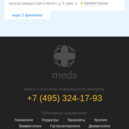
Авиамоторная
проезд Завода Серп и Молот, д. 3, корп. 2
еще 2 филиала
Запись и уточнение информации по телефону:
+7 (495) 324-17-93
Популярные направление:
Гинекологи
Педиатры
Терапевты
Урологи
Травматологи
Гастроэнтерологи
Дерматологи