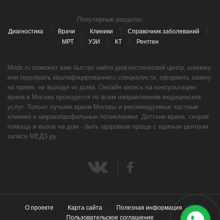
Популярные разделы:
Диагностика
Врачи
Клиники
Справочник заболеваний
МРТ
УЗИ
КТ
Рентген
Meds.ru поможет вам быстро найти диагностический центр, клинику
или подобрать квалифицированного специалиста, оформить заявку
на прием, не выходя из дома. Онлайн запись на консультацию
врача в Москве проводится по всем направлениям медицинских
услуг. Только лучшие врачи Москвы и рекомендуемые частные
клиники и широкопрофильные поликлиники. Детские врачи, скорая
помощь и вызов на дом - быть здоровым проще с единым центром
записи МЕДЗ.ру
О проекте
Карта сайта
Полезная информация
Пользовательское соглашение