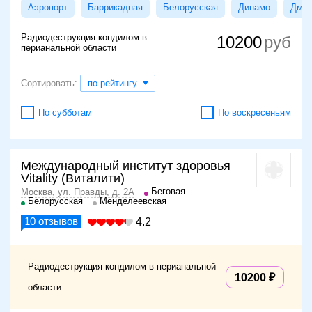
Аэропорт
Баррикадная
Белорусская
Динамо
Дмит
Радиодеструкция кондилом в
10200
перианальной области
Сортировать:
по рейтингу
По субботам
По воскресеньям
Международный институт здоровья
Vitality (Виталити)
Беговая
Москва, ул. Правды, д. 2А
Белорусская
Менделеевская
10
отзывов
4.2
Радиодеструкция кондилом в перианальной
10200
области