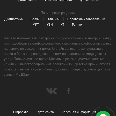
Травматологи
Гастроэнтерологи
Дерматологи
Популярные разделы:
Диагностика
Врачи
Клиники
Справочник заболеваний
МРТ
УЗИ
КТ
Рентген
Meds.ru поможет вам быстро найти диагностический центр, клинику
или подобрать квалифицированного специалиста, оформить заявку
на прием, не выходя из дома. Онлайн запись на консультацию
врача в Москве проводится по всем направлениям медицинских
услуг. Только лучшие врачи Москвы и рекомендуемые частные
клиники и широкопрофильные поликлиники. Детские врачи, скорая
помощь и вызов на дом - быть здоровым проще с единым центром
записи МЕДЗ.ру
О проекте
Карта сайта
Полезная информация