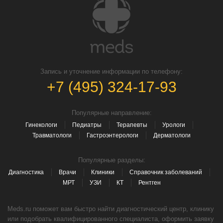
Запись и уточнение информации по телефону:
+7 (495) 324-17-93
Популярные направление:
Гинекологи
Педиатры
Терапевты
Урологи
Травматологи
Гастроэнтерологи
Дерматологи
Популярные разделы:
Диагностика
Врачи
Клиники
Справочник заболеваний
МРТ
УЗИ
КТ
Рентген
Meds.ru поможет вам быстро найти диагностический центр, клинику
или подобрать квалифицированного специалиста, оформить заявку