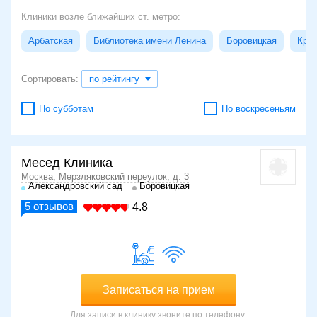
Клиники возле ближайших ст. метро:
Арбатская
Библиотека имени Ленина
Боровицкая
Кроп
Сортировать:
по рейтингу
По субботам
По воскресеньям
Месед Клиника
Москва, Мерзляковский переулок, д. 3
Александровский сад
Боровицкая
5
отзывов
4.8
Записаться на прием
Для записи в клинику звоните по телефону: