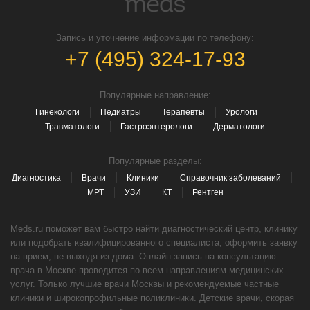
Запись и уточнение информации по телефону:
+7 (495) 324-17-93
Популярные направление:
Гинекологи
Педиатры
Терапевты
Урологи
Травматологи
Гастроэнтерологи
Дерматологи
Популярные разделы:
Диагностика
Врачи
Клиники
Справочник заболеваний
МРТ
УЗИ
КТ
Рентген
Meds.ru поможет вам быстро найти диагностический центр, клинику
или подобрать квалифицированного специалиста, оформить заявку
на прием, не выходя из дома. Онлайн запись на консультацию
врача в Москве проводится по всем направлениям медицинских
услуг. Только лучшие врачи Москвы и рекомендуемые частные
клиники и широкопрофильные поликлиники. Детские врачи, скорая