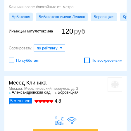
Клиники возле ближайших ст. метро:
Арбатская
Библиотека имени Ленина
Боровицкая
Кроп
120
Инъекции ботулотоксина
Сортировать:
по рейтингу
По субботам
По воскресеньям
Месед Клиника
Москва, Мерзляковский переулок, д. 3
Александровский сад
Боровицкая
5
отзывов
4.8