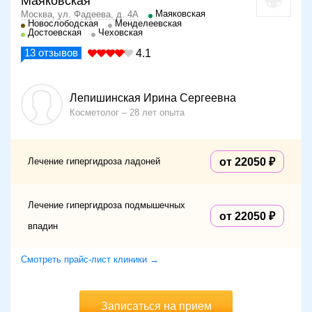
Маяковская
Маяковская
Москва, ул. Фадеева, д. 4А
Новослободская
Менделеевская
Достоевская
Чеховская
13
отзывов
4.1
Лепишинская Ирина Сергеевна
Косметолог
28 лет опыта
Лечение гипергидроза ладоней
от 22050
Лечение гипергидроза подмышечных
от 22050
впадин
Смотреть прайс-лист клиники →
Записаться на прием