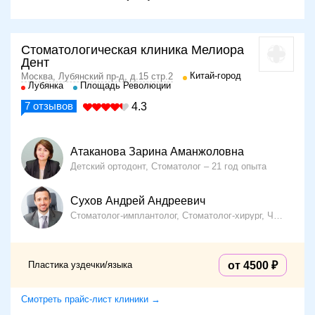
Стоматологическая клиника Мелиора
Дент
Китай-город
Москва, Лубянский пр-д, д.15 стр.2
Лубянка
Площадь Революции
7
отзывов
4.3
Атаканова Зарина Аманжоловна
Детский ортодонт, Стоматолог
21 год опыта
Сухов Андрей Андреевич
Стоматолог-имплантолог, Стоматолог-хирург, Челюстно-лицевой хирург
Пластика уздечки/языка
от 4500
Смотреть прайс-лист клиники →