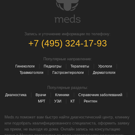
Запись и уточнение информации по телефону:
+7 (495) 324-17-93
Популярные направление:
Гинекологи
Педиатры
Терапевты
Урологи
Травматологи
Гастроэнтерологи
Дерматологи
Популярные разделы:
Диагностика
Врачи
Клиники
Справочник заболеваний
МРТ
УЗИ
КТ
Рентген
Meds.ru поможет вам быстро найти диагностический центр, клинику
или подобрать квалифицированного специалиста, оформить заявку
на прием, не выходя из дома. Онлайн запись на консультацию