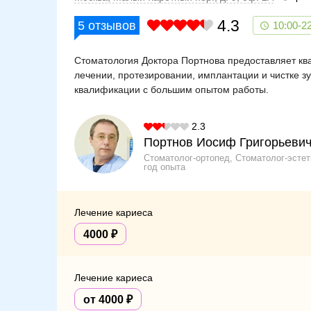
4.3
5
отзывов
10:00-2
Стоматология Доктора Портнова предоставляет к
лечении, протезировании, имплантации и чистке з
квалификации с большим опытом работы.
2.3
Портнов Иосиф Григорьеви
Стоматолог-ортопед, Стоматолог-эстет
год опыта
Лечение кариеса
4000
Лечение кариеса
от 4000