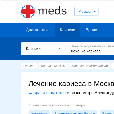
Москва
Диагностика
Клиники
Врачи
Введите направление или наз
Клиники
Главная
Клиники Москвы
Клиники Стоматологии
Лечение кариеса в Москв
→ врачи стоматологи
возле метро Александ
Клиники возле ближайших ст. метро:
Арбатская
Библиотека имени Ленина
Борови