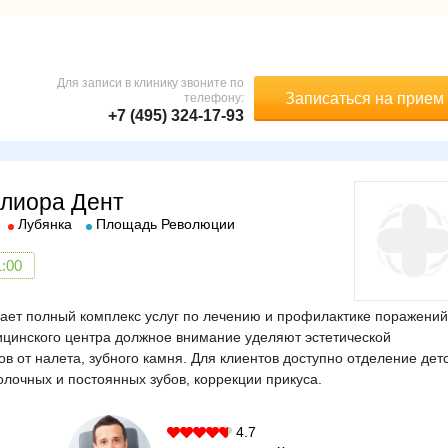
Для записи в клинику звоните по
Записаться на прием
телефону:
+7 (495) 324-17-93
елиора Дент
Лубянка
Площадь Революции
1:00
ает полный комплекс услуг по лечению и профилактике поражений
ицинского центра должное внимание уделяют эстетической
в от налета, зубного камня. Для клиентов доступно отделение дет
лочных и постоянных зубов, коррекции прикуса.
4.7