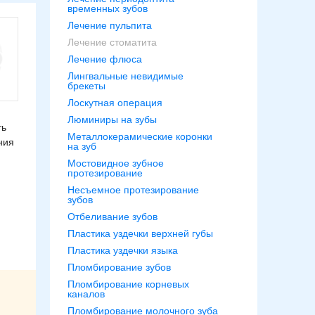
временных зубов
Лечение пульпита
Лечение стоматита
Лечение флюса
Лингвальные невидимые
брекеты
Лоскутная операция
Люминиры на зубы
ть
Металлокерамические коронки
ния
на зуб
Мостовидное зубное
протезирование
Несъемное протезирование
зубов
Отбеливание зубов
Пластика уздечки верхней губы
Пластика уздечки языка
Пломбирование зубов
Пломбирование корневых
каналов
Пломбирование молочного зуба