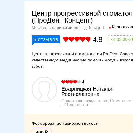
Центр прогрессивной стоматол
(ПроДент Концепт)
Кропоткин
Москва, Гагаринский пер., д. 5, стр. 1
4.8
5
отзывов
09:00-2
Центр прогрессивной стоматологии ProDent Concep
качественную медицинскую помощь могут и взрослы
зубов.
4
Еварницкая Наталья
Ростиславовна
Стоматолог-пародонтолог, Стоматолог-
11 лет опыта
Формирование кариозной полости
400