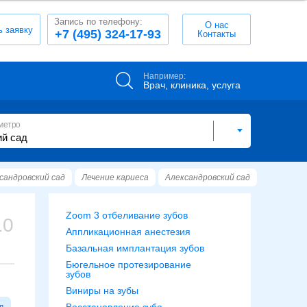
Запись по телефону:
О нас
ь заявку
+7 (495) 324-17-93
Контакты
Например:
Врач, клиника, услуга
метро
сандровский сад
Лечение кариеса
Александровский сад
Zoom 3 отбеливание зубов
10
Аппликационная анестезия
Базальная имплантация зубов
Бюгельное протезирование
зубов
Виниры на зубы
д