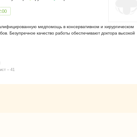
2:00
валифицированную медпомощь в консервативном и хирургическом
убов. Безупречное качество работы обеспечивают доктора высокой
ч
ист
41