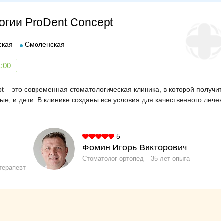
огии ProDent Concept
ская
Смоленская
1:00
t – это современная стоматологическая клиника, в которой получи
е, и дети. В клинике созданы все условия для качественного лече
5
Фомин Игорь Викторович
Стоматолог-ортопед
35 лет опыта
терапевт