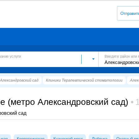
Отправит
вание услуги
Введите район или 
Александровский сад
Клиники Терапевтической стоматологии
Алек
е (метро Александровский сад)
ровский сад
цкая
Кропоткинская
Кузнецкий мост
Лубянка
Охотный ря