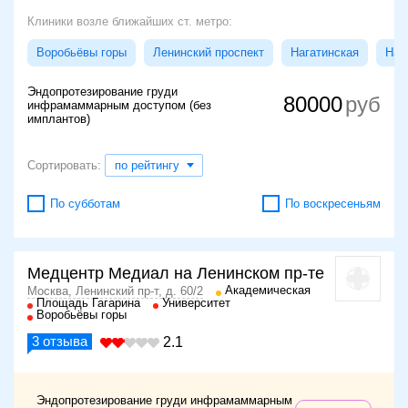
Клиники возле ближайших ст. метро:
Воробьёвы горы
Ленинский проспект
Нагатинская
Наг
Эндопротезирование груди
80000
инфрамаммарным доступом (без
имплантов)
Сортировать:
по рейтингу
По субботам
По воскресеньям
Медцентр Медиал на Ленинском пр-те
Академическая
Москва, Ленинский пр-т, д. 60/2
Площадь Гагарина
Университет
Воробьёвы горы
3
отзыва
2.1
Эндопротезирование груди инфрамаммарным