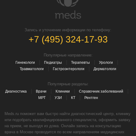
Запись и уточнение информации по телефону:
+7 (495) 324-17-93
Популярные направление:
Гинекологи
Педиатры
Терапевты
Урологи
Травматологи
Гастроэнтерологи
Дерматологи
Популярные разделы:
Диагностика
Врачи
Клиники
Справочник заболеваний
МРТ
УЗИ
КТ
Рентген
Meds.ru поможет вам быстро найти диагностический центр, клинику
или подобрать квалифицированного специалиста, оформить заявку
на прием, не выходя из дома. Онлайн запись на консультацию
врача в Москве проводится по всем направлениям медицинских