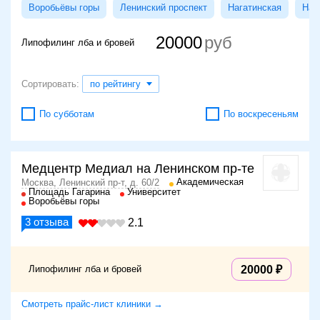
Воробьёвы горы
Ленинский проспект
Нагатинская
Наг
20000
Липофилинг лба и бровей
Сортировать:
по рейтингу
По субботам
По воскресеньям
Медцентр Медиал на Ленинском пр-те
Академическая
Москва, Ленинский пр-т, д. 60/2
Площадь Гагарина
Университет
Воробьёвы горы
3
отзыва
2.1
Липофилинг лба и бровей
20000
Смотреть прайс-лист клиники →