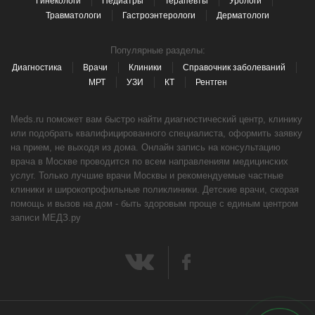
Гинекологи
Педиатры
Терапевты
Урологи
Травматологи
Гастроэнтерологи
Дерматологи
Популярные разделы:
Диагностика
Врачи
Клиники
Справочник заболеваний
МРТ
УЗИ
КТ
Рентген
Meds.ru поможет вам быстро найти диагностический центр, клинику
или подобрать квалифицированного специалиста, оформить заявку
на прием, не выходя из дома. Онлайн запись на консультацию
врача в Москве проводится по всем направлениям медицинских
услуг. Только лучшие врачи Москвы и рекомендуемые частные
клиники и широкопрофильные поликлиники. Детские врачи, скорая
помощь и вызов на дом - быть здоровым проще с единым центром
записи МЕДЗ.ру