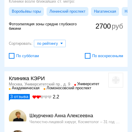
Клиники возле ближайших ст. метро:
Воробьёвы горы
Ленинский проспект
Нагатинская
Наг
Фотоэпиляция зоны средне глубокого
2700
бикини
Сортировать:
по рейтингу
По субботам
По воскресеньям
Клиника КЭРИ
Университет
Москва, Университетский пр., д. 9
Академическая
Ломоносовский проспект
3
отзыва
2.2
Шкурченко Анна Алексеевна
Челюстно-лицевой хирург, Косметолог
31 год опыта