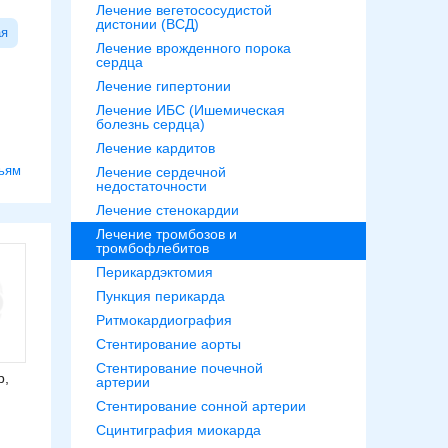
Лечение вегетососудистой
дистонии (ВСД)
ая
Лечение врожденного порока
сердца
Лечение гипертонии
Лечение ИБС (Ишемическая
болезнь сердца)
Лечение кардитов
ьям
Лечение сердечной
недостаточности
Лечение стенокардии
Лечение тромбозов и
тромбофлебитов
Перикардэктомия
Пункция перикарда
Ритмокардиография
Стентирование аорты
Стентирование почечной
р,
артерии
Стентирование сонной артерии
Сцинтиграфия миокарда