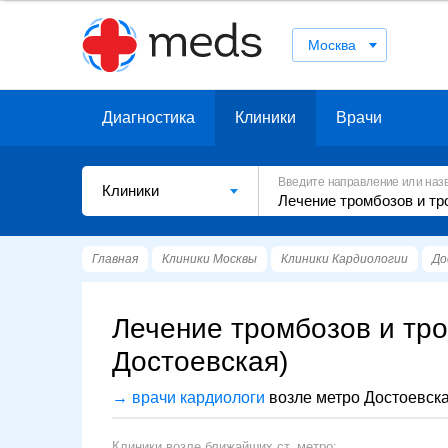
Москва
Диагностика
Клиники
Врачи
Введите направление или наз
Клиники
Главная
Клиники Москвы
Клиники Кардиологии
До
Лечение тромбозов и тр
Достоевская)
→ врачи кардиологи
возле метро Достоевск
Клиники возле ближайших ст. метро: