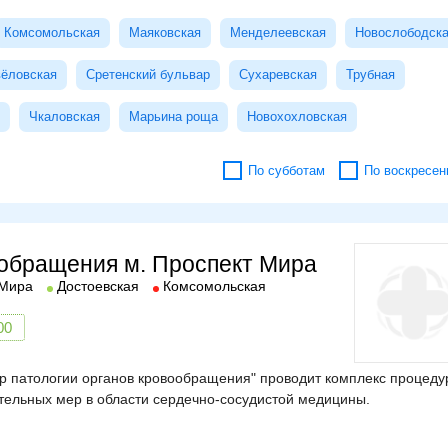
Комсомольская
Маяковская
Менделеевская
Новослободск
ёловская
Сретенский бульвар
Сухаревская
Трубная
Чкаловская
Марьина роща
Новохохловская
По субботам
По воскресен
ообращения м. Проспект Мира
 Мира
Достоевская
Комсомольская
00
р патологии органов кровообращения" проводит комплекс процеду
тельных мер в области сердечно-сосудистой медицины.