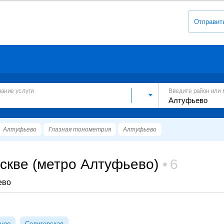
Отправит
вание услуги
Введите район или 
Алтуфьево
Глазная тонометрия
Алтуфьево
скве (метро Алтуфьево)
6
ево
ное
Селигерская