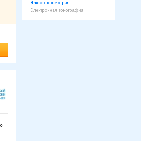
Эластотонометрия
Электронная тонография
го