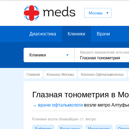
Москва
Диагностика
Клиники
Врачи
Введите направление или наз
Клиники
Главная
Клиники Москвы
Клиники Офтальмологии
Глазная тонометрия в Мо
→ врачи офтальмологи
возле метро Алтуфь
Клиники возле ближайших ст. метро:
Бибирево
Владыкино
Медведково
Отрад