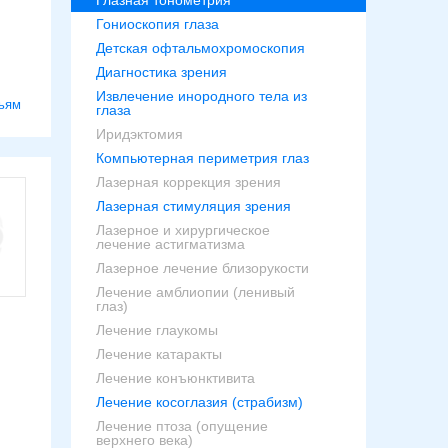
Глазная тонометрия
Гониоскопия глаза
Детская офтальмохромоскопия
Диагностика зрения
Извлечение инородного тела из
ьям
глаза
Иридэктомия
Компьютерная периметрия глаз
Лазерная коррекция зрения
Лазерная стимуляция зрения
Лазерное и хирургическое
лечение астигматизма
Лазерное лечение близорукости
Лечение амблиопии (ленивый
глаз)
Лечение глаукомы
Лечение катаракты
Лечение конъюнктивита
Лечение косоглазия (страбизм)
Лечение птоза (опущение
верхнего века)