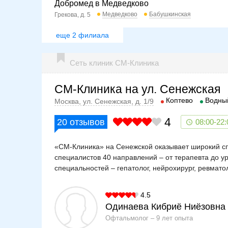
Добромед в Медведково
Медведково
Бабушкинская
Грекова, д. 5
еще 2 филиала
Сеть клиник СМ-Клиника
СМ-Клиника на ул. Сенежская
Коптево
Водны
Москва, ул. Сенежская, д. 1/9
4
20
отзывов
08:00-22:
«СМ-Клиника» на Сенежской оказывает широкий спе
специалистов 40 направлений – от терапевта до у
специальностей – гепатолог, нейрохирург, ревматол
4.5
Одинаева Кибриё Ниёзовна
Офтальмолог
9 лет опыта