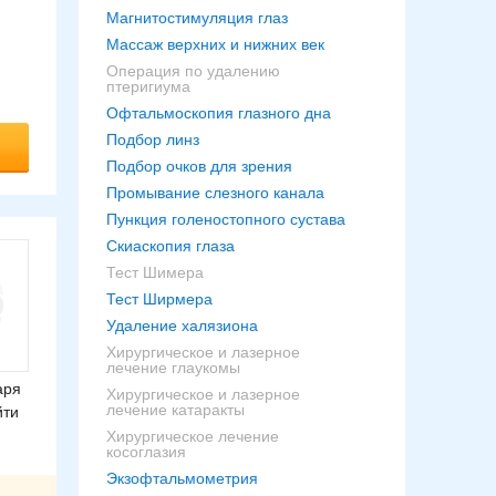
Магнитостимуляция глаз
Массаж верхних и нижних век
Операция по удалению
птеригиума
Офтальмоскопия глазного дна
Подбор линз
Подбор очков для зрения
Промывание слезного канала
Пункция голеностопного сустава
Скиаскопия глаза
Тест Шимера
Тест Ширмера
Удаление халязиона
Хирургическое и лазерное
лечение глаукомы
аря
Хирургическое и лазерное
лечение катаракты
йти
Хирургическое лечение
косоглазия
Экзофтальмометрия