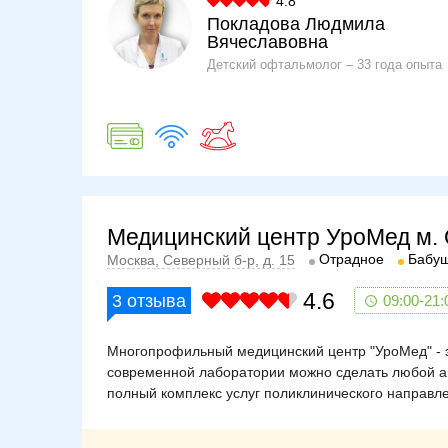
4.8
Покладова Людмила
Вячеславовна
Детский офтальмолог
33 года опыта
Медицинский центр УроМед м.
Отрадное
Бабуш
Москва, Северный б-р, д. 15
4.6
3
отзыва
09:00-21:
Многопрофильный медицинский центр "УроМед" - э
современной лаборатории можно сделать любой ан
полный комплекс услуг поликлинического направлен