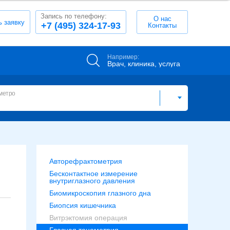
Запись по телефону:
О нас
ь заявку
+7 (495) 324-17-93
Контакты
Например:
Врач, клиника, услуга
метро
Авторефрактометрия
Бесконтактное измерение
внутриглазного давления
Биомикроскопия глазного дна
Биопсия кишечника
Витрэктомия операция