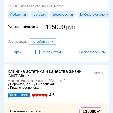
Клиники возле ближайших ст. метро:
Арбатская
Беговая
Белорусская
Библиотека имени Л
115000
Ринохейлопластика
Сортировать:
по рейтингу
Врачи
По субботам
По воскресеньям
Клиника эстетики и качества жизни
GMTClinic
Москва, Новинский б-р, д. 20А, стр. 9
Баррикадная
Смоленская
Краснопресненская
36
отзывов
4.6
Ринохейлопластика
115000