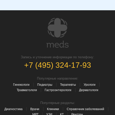
Запись и уточнение информации по телефону:
+7 (495) 324-17-93
Популярные направление:
Гинекологи
Педиатры
Терапевты
Урологи
Травматологи
Гастроэнтерологи
Дерматологи
Популярные разделы:
Диагностика
Врачи
Клиники
Справочник заболеваний
МРТ
УЗИ
КТ
Рентген