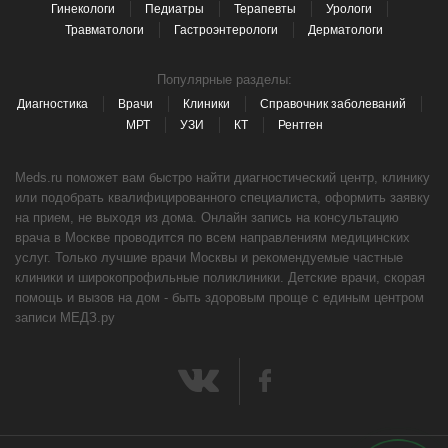
Гинекологи
Педиатры
Терапевты
Урологи
Травматологи
Гастроэнтерологи
Дерматологи
Популярные разделы:
Диагностика
Врачи
Клиники
Справочник заболеваний
МРТ
УЗИ
КТ
Рентген
Meds.ru поможет вам быстро найти диагностический центр, клинику
или подобрать квалифицированного специалиста, оформить заявку
на прием, не выходя из дома. Онлайн запись на консультацию
врача в Москве проводится по всем направлениям медицинских
услуг. Только лучшие врачи Москвы и рекомендуемые частные
клиники и широкопрофильные поликлиники. Детские врачи, скорая
помощь и вызов на дом - быть здоровым проще с единым центром
записи МЕДЗ.ру