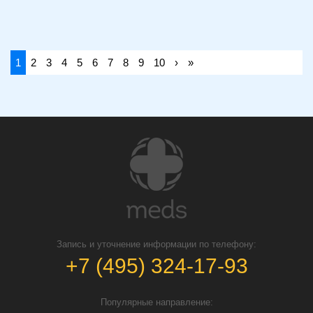
1
2
3
4
5
6
7
8
9
10
›
»
Запись и уточнение информации по телефону:
+7 (495) 324-17-93
Популярные направление: