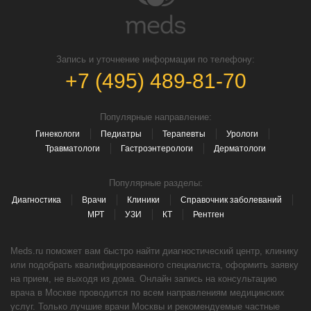
Запись и уточнение информации по телефону:
+7 (495) 489-81-70
Популярные направление:
Гинекологи
Педиатры
Терапевты
Урологи
Травматологи
Гастроэнтерологи
Дерматологи
Популярные разделы:
Диагностика
Врачи
Клиники
Справочник заболеваний
МРТ
УЗИ
КТ
Рентген
Meds.ru поможет вам быстро найти диагностический центр, клинику
или подобрать квалифицированного специалиста, оформить заявку
на прием, не выходя из дома. Онлайн запись на консультацию
врача в Москве проводится по всем направлениям медицинских
услуг. Только лучшие врачи Москвы и рекомендуемые частные