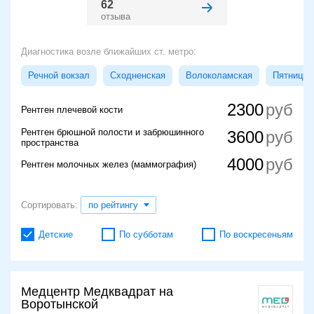
62
отзыва
Диагностика возле ближайших ст. метро:
Речной вокзал
Сходненская
Волоколамская
Пятницко
2300
Рентген плечевой кости
Рентген брюшной полости и забрюшинного
3600
пространства
4000
Рентген молочных желез (маммография)
Сортировать:
по рейтингу
Детские
По субботам
По воскресеньям
Медцентр Медквадрат на
Воротынской