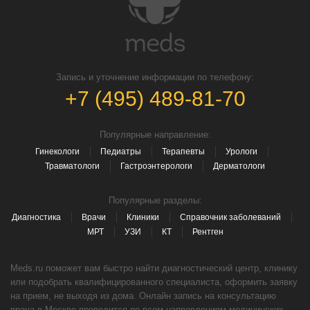
Запись и уточнение информации по телефону:
+7 (495) 489-81-70
Популярные направление:
Гинекологи
Педиатры
Терапевты
Урологи
Травматологи
Гастроэнтерологи
Дерматологи
Популярные разделы:
Диагностика
Врачи
Клиники
Справочник заболеваний
МРТ
УЗИ
КТ
Рентген
Meds.ru поможет вам быстро найти диагностический центр, клинику
или подобрать квалифицированного специалиста, оформить заявку
на прием, не выходя из дома. Онлайн запись на консультацию
врача в Москве проводится по всем направлениям медицинских