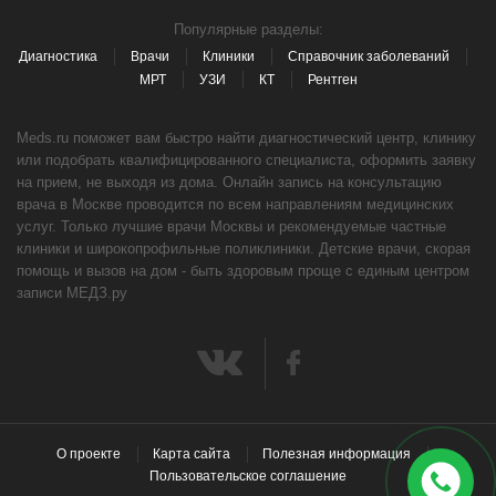
Популярные разделы:
Диагностика
Врачи
Клиники
Справочник заболеваний
МРТ
УЗИ
КТ
Рентген
Meds.ru поможет вам быстро найти диагностический центр, клинику
или подобрать квалифицированного специалиста, оформить заявку
на прием, не выходя из дома. Онлайн запись на консультацию
врача в Москве проводится по всем направлениям медицинских
услуг. Только лучшие врачи Москвы и рекомендуемые частные
клиники и широкопрофильные поликлиники. Детские врачи, скорая
помощь и вызов на дом - быть здоровым проще с единым центром
записи МЕДЗ.ру
О проекте
Карта сайта
Полезная информация
Пользовательское соглашение