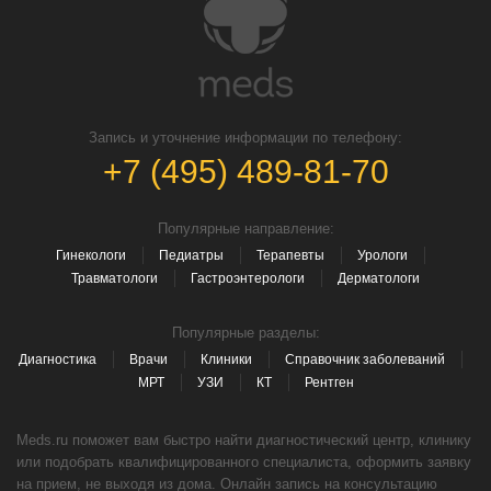
Запись и уточнение информации по телефону:
+7 (495) 489-81-70
Популярные направление:
Гинекологи
Педиатры
Терапевты
Урологи
Травматологи
Гастроэнтерологи
Дерматологи
Популярные разделы:
Диагностика
Врачи
Клиники
Справочник заболеваний
МРТ
УЗИ
КТ
Рентген
Meds.ru поможет вам быстро найти диагностический центр, клинику
или подобрать квалифицированного специалиста, оформить заявку
на прием, не выходя из дома. Онлайн запись на консультацию