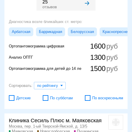
25
отзывов
Диагностика возле ближайших ст. метро:
Арбатская
Баррикадная
Белорусская
Краснопресненс
1600
Ортопантомограмма цифровая
1300
Анализ ОПТГ
1500
Ортопантомограмма для детей до 14 ле
Сортировать:
по рейтингу
Детские
По субботам
По воскресеньям
Клиника Сесиль Плюс м. Маяковская
Москва, пер. 1-ый Тверской-Ямской, д. 13/5
Маяковская
Новослободская
Пушкинская