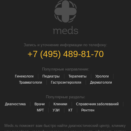
Запись и уточнение информации по телефону:
+7 (495) 489-81-70
Популярные направление:
Гинекологи
Педиатры
Терапевты
Урологи
Травматологи
Гастроэнтерологи
Дерматологи
Популярные разделы:
Диагностика
Врачи
Клиники
Справочник заболеваний
МРТ
УЗИ
КТ
Рентген
Meds.ru поможет вам быстро найти диагностический центр, клинику