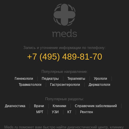
Запись и уточнение информации по телефону:
+7 (495) 489-81-70
Популярные направление:
Гинекологи
Педиатры
Терапевты
Урологи
Травматологи
Гастроэнтерологи
Дерматологи
Популярные разделы:
Диагностика
Врачи
Клиники
Справочник заболеваний
МРТ
УЗИ
КТ
Рентген
Meds.ru поможет вам быстро найти диагностический центр, клинику