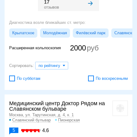
17
отзывов
Диагностика возле ближайших ст. метро:
Крылатское
Молодёжная
Филёвский парк
Славянский
2000
Расширенная кольпоскопия
Сортировать:
по рейтингу
По субботам
По воскресеньям
Медицинский центр Доктор Рядом на
Славянском бульваре
Москва, ул. Тарутинская, д. 4, к. 1
Славянский бульвар
Пионерская
5
4.6