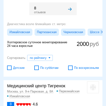
8
отзывов
Диагностика возле ближайших ст. метро:
Измайловская
Партизанская
Черкизовская
Шоссе Энт
Холтеровское суточное мониторирование
2000
24 часа взрослые
Сортировать:
по рейтингу
Детские
По субботам
По воскресеньям
Медицинский центр Тигренок
Первомайская
Москва, ул. 9-я Парковая, д. 8А
Измайловская
8
4.6