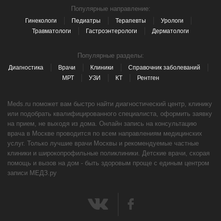
Популярные направление:
Гинекологи
Педиатры
Терапевты
Урологи
Травматологи
Гастроэнтерологи
Дерматологи
Популярные разделы:
Диагностика
Врачи
Клиники
Справочник заболеваний
МРТ
УЗИ
КТ
Рентген
Meds.ru поможет вам быстро найти диагностический центр, клинику
или подобрать квалифицированного специалиста, оформить заявку
на прием, не выходя из дома. Онлайн запись на консультацию
врача в Москве проводится по всем направлениям медицинских
услуг. Только лучшие врачи Москвы и рекомендуемые частные
клиники и широкопрофильные поликлиники. Детские врачи, скорая
помощь и вызов на дом - быть здоровым проще с единым центром
записи МЕДЗ.ру