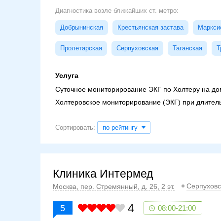
Диагностика возле ближайших ст. метро:
Добрынинская
Крестьянская застава
Маркси
Пролетарская
Серпуховская
Таганская
Т
Услуга
Суточное мониторирование ЭКГ по Холтеру на до
Холтеровское мониторирование (ЭКГ) при длитель
Сортировать:
по рейтингу
Клиника Интермед
Серпуховс
Москва, пер. Стремянный, д. 26, 2 эт.
4
5
08:00-21:00