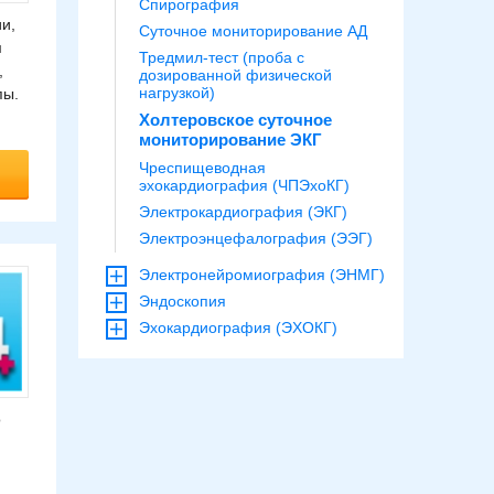
Спирография
и,
Суточное мониторирование АД
м
Тредмил-тест (проба с
,
дозированной физической
нагрузкой)
пы.
Холтеровское суточное
мониторирование ЭКГ
Чреспищеводная
эхокардиография (ЧПЭхоКГ)
Электрокардиография (ЭКГ)
Электроэнцефалография (ЭЭГ)
Электронейромиография (ЭНМГ)
Эндоскопия
Эхокардиография (ЭХОКГ)
о