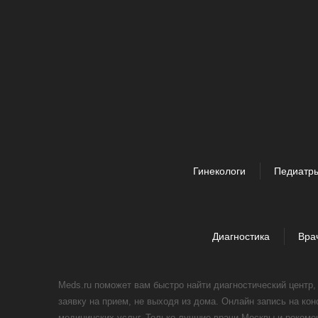
Гинекологи
Педиатр
Диагностика
Вра
Meds.ru поможет вам быстро найти диагностический центр
заявку на прием, не выходя из дома. Онлайн запись на ко
медицинских услуг. Только лучшие врачи Москвы и реком