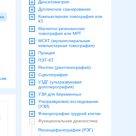
Денситометрия
Дуплексное сканирование
Компьютерная томография или
ка
КТ
Магнитно-резонансная
томография или МРТ
МСКТ (мультиспиральная
компьютерная томография)
Пункция
ПЭТ-КТ
Рентген (рентгенография)
Сцинтиграфия
ьям
УЗДГ (ультразвуковая
допплерография)
УЗИ для беременных
Ультразвуковое исследование
(УЗИ)
Флюорография грудной клетки
Функциональная диагностика
Реоэнцефалография (РЭГ)