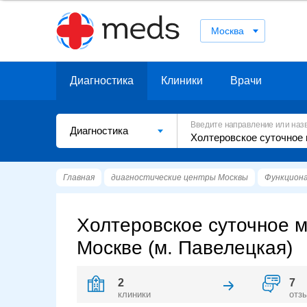
Москва
Диагностика
Клиники
Врачи
Введите направление или наз
Диагностика
Главная
диагностические центры Москвы
Функциона
Холтеровское суточное 
Москве (м. Павелецкая)
2
7
клиники
отз