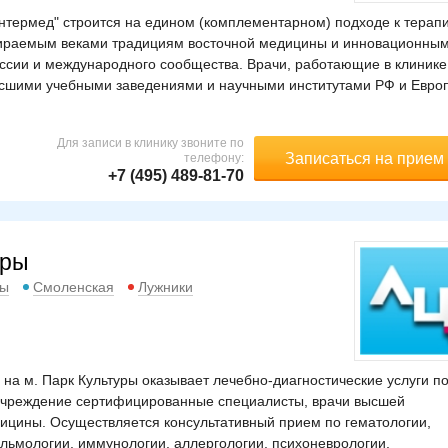
термед" строится на едином (комплементарном) подходе к терапи
бираемым веками традициям восточной медицины и инновационны
сии и международного сообщества. Врачи, работающие в клинике
ысшими учебными заведениями и научными институтами РФ и Евро
Для записи в клинику звоните по
Записаться на прием
телефону:
+7 (495) 489-81-70
уры
ры
Смоленская
Лужники
а м. Парк Культуры оказывает лечебно-диагностические услуги п
учреждение сертифицированные специалисты, врачи высшей
едицины. Осуществляется консультативный прием по гематологии,
альмологии, иммунологии, аллергологии, психоневрологии,