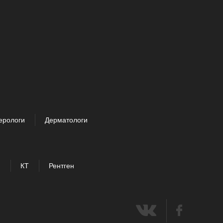
ерологи
Дерматологи
И
КТ
Рентген