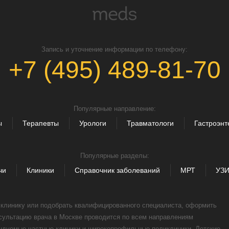
Запись и уточнение информации по телефону:
+7 (495) 489-81-70
Популярные направление:
ы
Терапевты
Урологи
Травматологи
Гастроэнт
Популярные разделы:
чи
Клиники
Справочник заболеваний
МРТ
УЗ
, клинику или подобрать квалифицированного специалиста, оформить
нсультацию врача в Москве проводится по всем направлениям
ендуемые частные клиники и широкопрофильные поликлиники. Детские