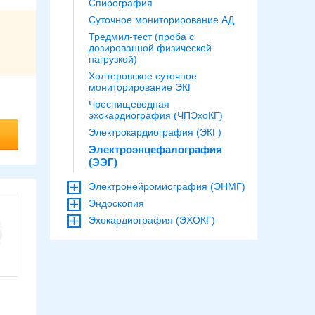
Спирография
Суточное мониторирование АД
Тредмил-тест (проба с
дозированной физической
нагрузкой)
Холтеровское суточное
мониторирование ЭКГ
Чреспищеводная
эхокардиография (ЧПЭхоКГ)
Электрокардиография (ЭКГ)
Электроэнцефалография
(ЭЭГ)
Электронейромиография (ЭНМГ)
Эндоскопия
Эхокардиография (ЭХОКГ)