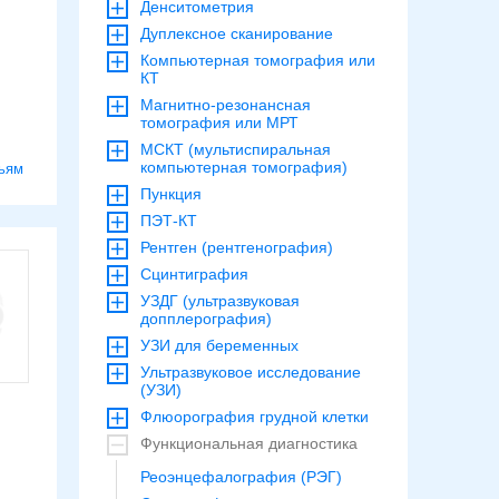
Денситометрия
Дуплексное сканирование
Компьютерная томография или
КТ
Магнитно-резонансная
томография или МРТ
МСКТ (мультиспиральная
компьютерная томография)
ьям
Пункция
ПЭТ-КТ
Рентген (рентгенография)
Сцинтиграфия
УЗДГ (ультразвуковая
допплерография)
УЗИ для беременных
Ультразвуковое исследование
(УЗИ)
Флюорография грудной клетки
Функциональная диагностика
Реоэнцефалография (РЭГ)