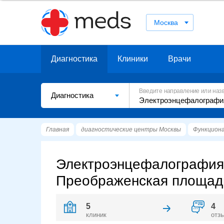
Москва
Диагностика
Клиники
Врачи
Введите направление или наз
Диагностика
Главная
диагностические центры Москвы
Функциона
Электроэнцефалография 
Преображенская площад
5
4
клиник
отз