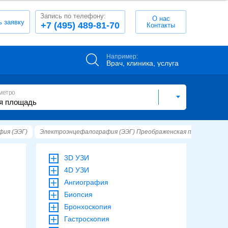
Запись по телефону:
О нас
ь заявку
+7 (495) 489-81-70
Контакты
Например:
Врач, клиника, услуга
метро
ия (ЭЭГ)
Электроэнцефалография (ЭЭГ) Преображенская площадь
3D УЗИ
4D УЗИ
Ангиография
Биопсия
Бронхоскопия
Гастроскопия